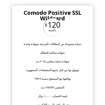
Comodo Positive SSL
Wildcard
120
$
بالسنة
حماية مجموعة من النطاقات الفرعية بشهادة واحدة
شهادة صالحة للنطاق
شهادة حماية بمعايير ٢٠٤٨ بت
موثوق بها من قبل جميع المتصفحات المشهورة
توافقها مع المتصفح بنسبة ٩٩.٩٪
التشفير ١٢٨/٢٥٦ بت
قيمة الضمان ١٠,٠٠٠ دولار
دعم المواقع والبريد الالكتروني